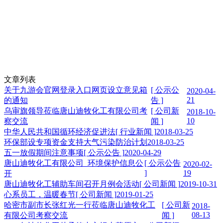
文章列表
关于九游会官网登录入口网页设立意见箱
[ 公示公
2020-04-
21
的通知
告 ]
乌审旗领导莅临唐山迪牧化工有限公司考
[ 公司新
2018-10-
10
察交流
闻 ]
中华人民共和国循环经济促进法
[ 行业新闻 ]
2018-03-25
环保部设专项资金支持大气污染防治计划
2018-03-25
五一放假期间注意事项
[ 公示公告 ]
2020-04-29
唐山迪牧化工有限公司 环境保护信息公
[ 公示公告
2020-02-
]
19
开
唐山迪牧化工辅助车间召开月例会活动
[ 公司新闻 ]
2019-10-31
心系员工，温暖春节
[ 公司新闻 ]
2019-01-25
哈密市副市长张红光一行莅临唐山迪牧化工
[ 公司新
2018-
08-13
有限公司考察交流
闻 ]