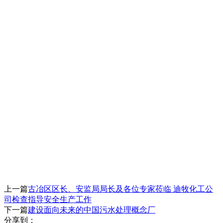
上一篇
古冶区区长、安监局局长及各位专家莅临 迪牧化工公
司检查指导安全生产工作
下一篇
建设面向未来的中国污水处理概念厂
分享到：