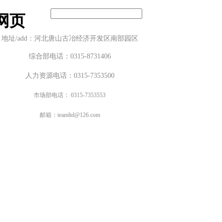
网页
地址/add：河北唐山古冶经济开发区南部园区
综合部电话
：0315-8731406
人力资源电话
：0315-7353500
市场部电话
： 0315-7353553
邮箱：
teamltd@126.com