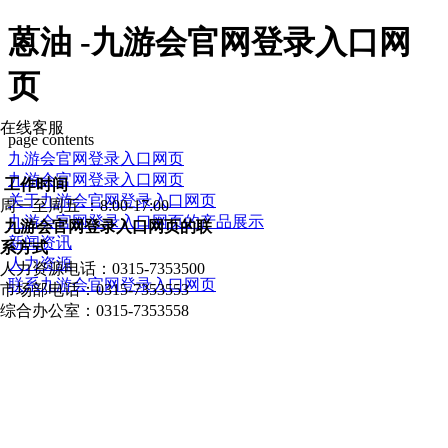
蒽油 -九游会官网登录入口网
页
在线客服
page contents
九游会官网登录入口网页
九游会官网登录入口网页
工作时间
关于九游会官网登录入口网页
周一至周五 ：8:00-17:00
九游会官网登录入口网页的产品展示
九游会官网登录入口网页的联
新闻资讯
系方式
人力资源
人力资源电话：0315-7353500
联系九游会官网登录入口网页
市场部电话：0315-7353553
综合办公室：0315-7353558