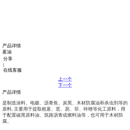
产品详情
蒽油
分享
|
在线客服
上一个
下一个
产品详情
是制造涂料、电极、沥青焦、炭黑、木材防腐油和杀虫剂等的
原料, 主要用于提取粗蒽、苊、芴、菲、咔唑等化工原料，用
于配置碳黑原料油、筑路沥青或燃料油等，也可用于木材防
腐。