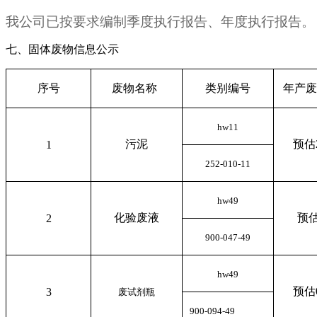
我公司已按要求编制季度执行报告、年度执行报告。
七、
固体废物信息公示
序号
废物名称
类别编号
年产废
hw11
污泥
预估2
1
252-010-11
hw49
化验废液
预估
2
900-047-49
hw49
预估0
3
废试剂瓶
900-094-49