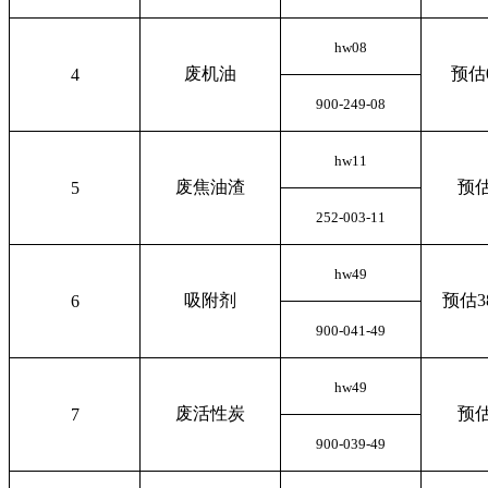
hw08
废机油
预估0
4
900-249-08
hw11
废焦油渣
预估
5
252-003-11
hw49
吸附剂
预估38
6
900-041-49
hw49
废活性炭
预估
7
900-039-49