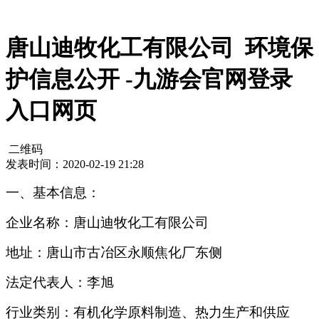
唐山迪牧化工有限公司 环境保
护信息公开 -九游会官网登录
入口网页
二维码
发表时间：2020-02-19 21:28
一、基本信息：
企业名称：唐山迪牧化工有限公司
地址：唐山市古冶区永顺焦化厂东侧
法定代表人：李旭
行业类别：
有机化学原料制造、热力生产和供应