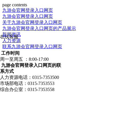
page contents
九游会官网登录入口网页
九游会官网登录入口网页
关于九游会官网登录入口网页
九游会官网登录入口网页的产品展示
新闻资讯
在线客服
人力资源
联系九游会官网登录入口网页
工作时间
周一至周五 ：8:00-17:00
九游会官网登录入口网页的联
系方式
人力资源电话：0315-7353500
市场部电话：0315-7353553
综合办公室：0315-7353558