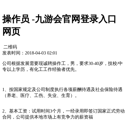
操作员 -九游会官网登录入口
网页
二维码
发表时间：2018-04-03 02:01
公司根据发展需要现诚聘操作工，男，要求30-40岁，技校/中
专以上学历，有化工工作经验者优先。
1、按国家规定及公司制度执行各项薪酬待遇及社会保险待遇
（养老、医疗、工伤、失业、生育）。
2、基本工资：试用时间3个月，一经录用即签订国家正式劳动
合同，公司提供本地市场上有竞争力的薪资福