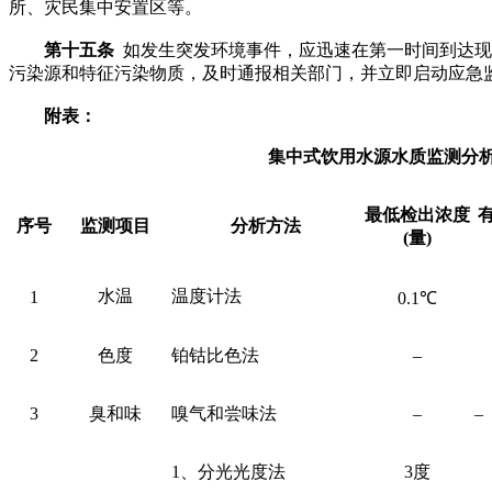
所、灾民集中安置区等。
第十五条
如发生突发环境事件，应迅速在第一时间到达现
污染源和特征污染物质，及时通报相关部门，并立即启动应急
附表：
集中式饮用水源水质监测分
最低检出浓度
序号
监测项目
分析方法
(量)
水温
温度计法
1
0.1℃
2
色度
铂钴比色法
–
3
臭和味
嗅气和尝味法
–
–
1、分光光度法
3度