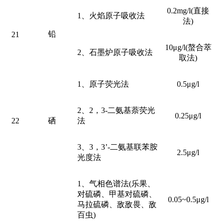
0.2mg/l(直接
1、火焰原子吸收法
法)
铅
21
10μg/l(螯合萃
2、石墨炉原子吸收法
取法)
1、原子荧光法
0.5μg/l
2、2，3-二氨基萘荧光
0.25μg/l
22
硒
法
3、3，3’-二氨基联苯胺
2.5μg/l
光度法
1、气相色谱法(乐果、
对硫磷、甲基对硫磷、
0.05~0.5μg/l
马拉硫磷、敌敌畏、敌
百虫)