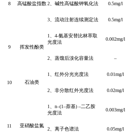
8
高锰酸盐指数
2、碱性高锰酸钾氧化法
0.5mg/l
3、流动注射连续测定法
0.5mg/l
1、4-氨基安替比林萃取
0.002mg/l
光度法
9
挥发性酚类
2、蒸馏后溴化容量法
–
1、红外分光光度法
0.01mg/l
石油类
10
2、非分散红外光度法
0.02mg/l
1、n–(1–萘基) –二乙胺
0.003mg/l
光度法
亚硝酸盐氮
11
2、离子色谱法
0.05mg/l