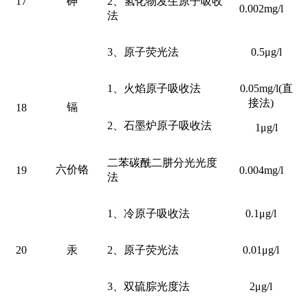
17
砷
2、氢化物发生原子吸收
0.002mg/l
法
3、原子荧光法
0.5μg/l
1、火焰原子吸收法
0.05mg/l(直
接法)
镉
18
2、石墨炉原子吸收法
1μg/l
二苯碳酰二肼分光光度
六价铬
19
0.004mg/l
法
1、冷原子吸收法
0.1μg/l
20
汞
2、原子荧光法
0.01μg/l
3、双硫腙光度法
2μg/l