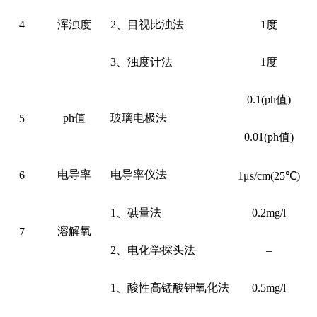
4
浑浊度
2、目视比浊法
1度
3、浊度计法
1度
0.1(ph值)
ph值
玻璃电极法
5
0.01(ph值)
电导率
电导率仪法
6
1μs/cm(25℃)
1、碘量法
0.2mg/l
溶解氧
7
2、电化学探头法
–
1、酸性高锰酸钾氧化法
0.5mg/l