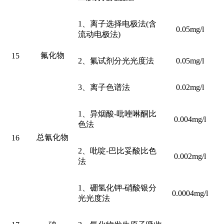
1、离子选择电极法(含
0.05mg/l
流动电极法)
氟化物
15
2、氟试剂分光光度法
0.05mg/l
3、离子色谱法
0.02mg/l
1、异烟酸-吡唑啉酮比
0.004mg/l
色法
总氰化物
16
2、吡啶-巴比妥酸比色
0.002mg/l
法
1、硼氢化钾-硝酸银分
0.0004mg/l
光光度法