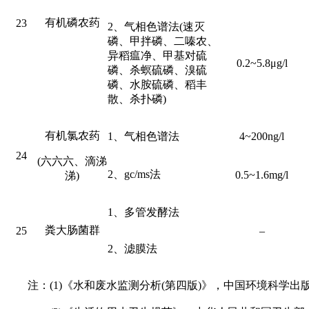
有机磷农药
23
2、气相色谱法(速灭
磷、甲拌磷、二嗪农、
异稻瘟净、甲基对硫
0.2~5.8μg/l
磷、杀螟硫磷、溴硫
磷、水胺硫磷、稻丰
散、杀扑磷)
有机氯农药
1、气相色谱法
4~200ng/l
24
(六六六、滴涕
2、gc/ms法
0.5~1.6mg/l
涕)
1、多管发酵法
粪大肠菌群
25
–
2、滤膜法
注：(1)《水和废水监测分析(第四版)》，中国环境科学出版社