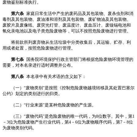
废物鉴别标准执行。
第六条
家庭日常生活中产生的废药品及其包装物、废杀虫剂和消
毒剂及其包装物、废油漆和溶剂及其包装物、废矿物油及其包装物、
废胶片及废像纸、废荧光灯管、废温度计、废血压计、废镍镉电池和
氧化汞电池以及电子类危险废物等，可以不按照危险废物进行管理。
将前款所列废弃物从生活垃圾中分类收集后，其运输、贮存、利
用或者处置，按照危险废物进行管理。
第七条
国务院环境保护行政主管部门将根据危险废物环境管理的
需要，对本名录进行适时调整并公布。
第八条
本名录中有关术语的含义如下：
（一）“废物类别”是按照《控制危险废物越境转移及其处置巴塞尔
公约》划定的类别进行的归类。
（二）“行业来源”是某种危险废物的产生源。
（三）“废物代码”是危险废物的唯一代码，为8位数字。其中，第1
－3位为危险废物产生行业代码，第4－6位为废物顺序代码，第7－8位
为废物类别代码。