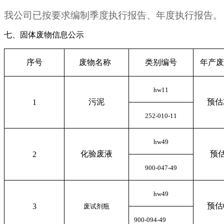
我公司已按要求编制季度执行报告、年度执行报告。
七、
固体废物信息公示
序号
废物名称
类别编号
年产废
hw11
污泥
预估2
1
252-010-11
hw49
化验废液
预估
2
900-047-49
hw49
预估0
3
废试剂瓶
900-094-49