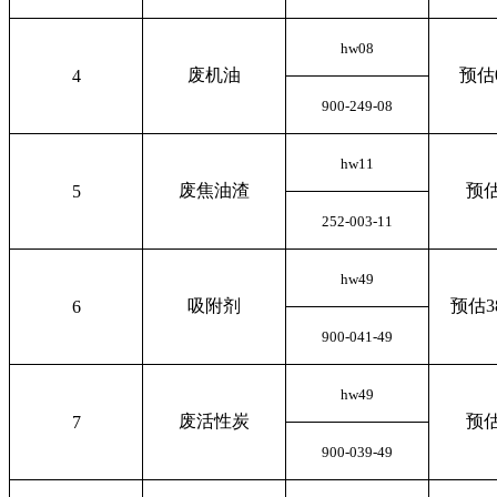
hw08
废机油
预估0
4
900-249-08
hw11
废焦油渣
预估
5
252-003-11
hw49
吸附剂
预估38
6
900-041-49
hw49
废活性炭
预估
7
900-039-49