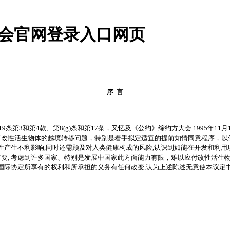
游会官网登录入口网页
序 言
3和第4款、第8(g)条和第17条，又忆及《公约》缔约方大会 1995年11月
改性活生物体的越境转移问题，特别是着手拟定适宜的提前知情同意程序，以
样性产生不利影响,同时还需顾及对人类健康构成的风险,认识到如能在开发和利
要, 考虑到许多国家、特别是发展中国家此方面能力有限，难以应付改性活生
行国际协定所享有的权利和所承担的义务有任何改变,认为上述陈述无意使本议定