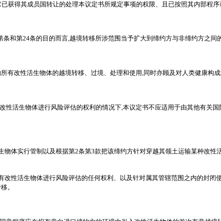
,它已获得其成员国转让的处理本议定书所规定事项的权限、且已按照其内部程序
7第条和第24条的目的而言,越境转移所涉范围当予扩大到缔约方与非缔约方之间
有改性活生物体的越境转移、过境、处理和使用,同时亦顾及对人类健康构成
改性活生物体进行风险评估的权利的情况下,本议定书不应适用于由其他有关国
生物体实行管制以及根据第2条第3款把该缔约方针对穿越其领土运输某种改性
有改性活生物体进行风险评估的任何权利、以及针对属其管辖范围之内的封闭使
转移。