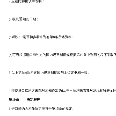
2.应在此种确认中表明：
(a)收到通知的日期；
(b)通知中是否初步看来列有第8条所述资料;
(c)可否根据进口缔约方的国内规章制度或根据第10条中列明的程序采取
3.以上第2(c)款所述国内规章制度应与本议定书相一致。
4.即使进口缔约方未能对通知作出确认,亦不应意味着其对越境转移表示
第10条 决定程序
1.进口缔约方所作决定应符合第15条的规定。