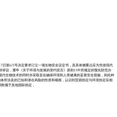
17日第ii/5号决定要求订立一项生物安全议定书，其具体侧重点应为凭借现代
供审议，重申《关于环境与发展的里约宣言》原则15中所规定的预先防范办
用现代生物技术的同时亦采取旨在确保环境和人类健康的妥善安全措施，则此种
物体所涉及的已知和潜在风险的性质和规模，认识到贸易协定与环境协定应相
书附属于其他国际协定，