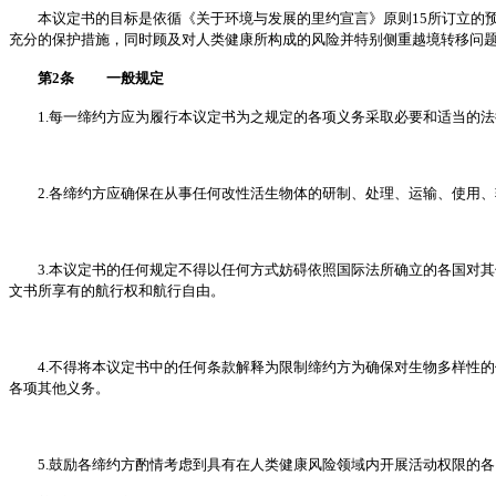
本议定书的目标是依循《关于环境与发展的里约宣言》原则15所订立的预
充分的保护措施，同时顾及对人类健康所构成的风险并特别侧重越境转移问
第2条 一般规定
1.每一缔约方应为履行本议定书为之规定的各项义务采取必要和适当的法
2.各缔约方应确保在从事任何改性活生物体的研制、处理、运输、使用、
3.本议定书的任何规定不得以任何方式妨碍依照国际法所确立的各国对其
文书所享有的航行权和航行自由。
4.不得将本议定书中的任何条款解释为限制缔约方为确保对生物多样性的
各项其他义务。
5.鼓励各缔约方酌情考虑到具有在人类健康风险领域内开展活动权限的各