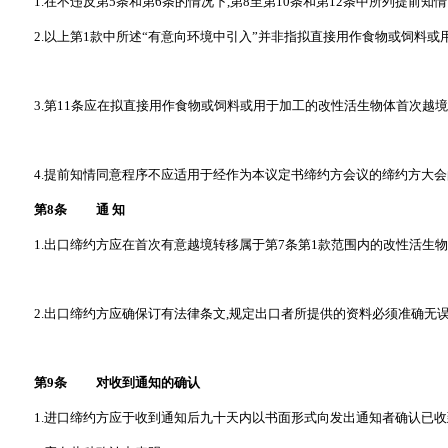
1.在不违反第5条和第6条的情况下,第8至第10条和第12条中所列提前
2.以上第1款中所述“有意向环境中引入”并非指拟直接用作食物或饲料或
3.第11条应在拟直接用作食物或饲料或用于加工的改性活生物体首次越
4.提前知情同意程序不应适用于经作为本议定书缔约方会议的缔约方大会
第8条 通 知
1.出口缔约方应在首次有意越境转移属于第7条第1款范围内的改性活生
2.出口缔约方应确保订有法律条文,规定出口者所提供的资料必须准确无
第9条 对收到通知的确认
1.进口缔约方应于收到通知后九十天内以书面形式向发出通知者确认已收