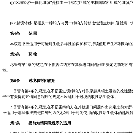
(j)“区域经济一体化组织”是指由一个特定区域的主权国家所组成的组织
(k)“越境转移”是指从一缔约方向另一缔约方转移改性活生物体,但就第1
第4条 范 围
本议定书应适用于可能对生物多样性的保护和可持续使用产生不利影响的所
第5条 药 物
尽管有第4条的规定,在不损害缔约方在其就进口问题作出决定之前对所有
移。
第6条 过境和封闭使用
1.尽管有第4条的规定,在不损害过境缔约方对作穿越其领土运输的改性活
书中有关提前知情同意程序的规定不应适用于过境的改性活生物体。
2.尽管有第4条的规定,在不损害缔约方在其就进口问题作出决定之前对所
应适用于那些拟按照进口缔约方的标准用于封闭使用的改性活生物体的越境
第7条 提前知情同意程序的适用