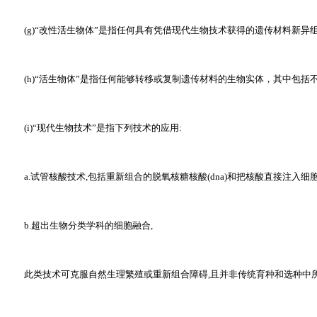
(g)“改性活生物体”是指任何具有凭借现代生物技术获得的遗传材料新异组
(h)“活生物体”是指任何能够转移或复制遗传材料的生物实体，其中包括
(i)“现代生物技术”是指下列技术的应用:
a.试管核酸技术,包括重新组合的脱氧核糖核酸(dna)和把核酸直接注入细胞
b.超出生物分类学科的细胞融合,
此类技术可克服自然生理繁殖或重新组合障碍,且并非传统育种和选种中所